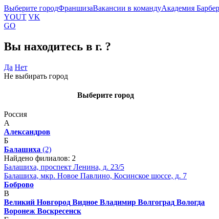
Выберите город
Франшиза
Вакансии в команду
Академия Барбе
YOUT
VK
GO
Вы находитесь в г.
?
Да
Нет
Не выбирать город
Выберите город
Россия
А
Александров
Б
Балашиха
(2)
Найдено филиалов: 2
Балашиха, проспект Ленина, д. 23/5
Балашиха, мкр. Новое Павлино, Косинское шоссе, д. 7
Боброво
В
Великий Новгород
Видное
Владимир
Волгоград
Вологда
Воронеж
Воскресенск