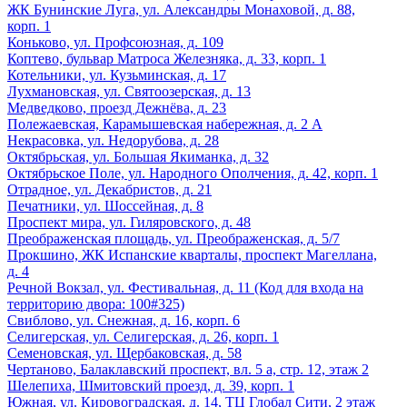
ЖК Бунинские Луга, ул. Александры Монаховой, д. 88,
корп. 1
Коньково, ул. Профсоюзная, д. 109
Коптево, бульвар Матроса Железняка, д. 33, корп. 1
Котельники, ул. Кузьминская, д. 17
Лухмановская, ул. Святоозерская, д. 13
Медведково, проезд Дежнёва, д. 23
Полежаевская, Карамышевская набережная, д. 2 А
Некрасовка, ул. Недорубова, д. 28
Октябрьская, ул. Большая Якиманка, д. 32
Октябрьское Поле, ул. Народного Ополчения, д. 42, корп. 1
Отрадное, ул. Декабристов, д. 21
Печатники, ул. Шоссейная, д. 8
Проспект мира, ул. Гиляровского, д. 48
Преображенская площадь, ул. Преображенская, д. 5/7
Прокшино, ЖК Испанские кварталы, проспект Магеллана,
д. 4
Речной Вокзал, ул. Фестивальная, д. 11 (Код для входа на
территорию двора: 100#325)
Свиблово, ул. Снежная, д. 16, корп. 6
Селигерская, ул. Селигерская, д. 26, корп. 1
Семеновская, ул. Щербаковская, д. 58
Чертаново, Балаклавский проспект, вл. 5 а, стр. 12, этаж 2
Шелепиха, Шмитовский проезд, д. 39, корп. 1
Южная, ул. Кировоградская, д. 14, ТЦ Глобал Сити, 2 этаж