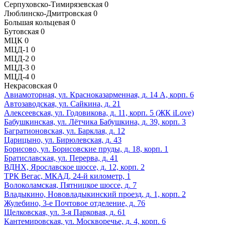
Серпуховско-Тимирязевская
0
Люблинско-Дмитровская
0
Большая кольцевая
0
Бутовская
0
МЦК
0
МЦД-1
0
МЦД-2
0
МЦД-3
0
МЦД-4
0
Некрасовская
0
Авиамоторная, ул. Красноказарменная, д. 14 А, корп. 6
Автозаводская, ул. Сайкина, д. 21
Алексеевская, ул. Годовикова, д. 11, корп. 5 (ЖК iLove)
Бабушкинская, ул. Лётчика Бабушкина, д. 39, корп. 3
Багратионовская, ул. Барклая, д. 12
Царицыно, ул. Бирюлевская, д. 43
Борисово, ул. Борисовские пруды, д. 18, корп. 1
Братиславская, ул. Перерва, д. 41
ВДНХ, Ярославское шоссе, д. 12, корп. 2
ТРК Вегас, МКАД, 24-й километр, 1
Волоколамская, Пятницкое шоссе, д. 7
Владыкино, Нововладыкинский проезд, д. 1, корп. 2
Жулебино, 3-е Почтовое отделение, д. 76
Щелковская, ул. 3-я Парковая, д. 61
Кантемировская, ул. Москворечье, д. 4, корп. 6