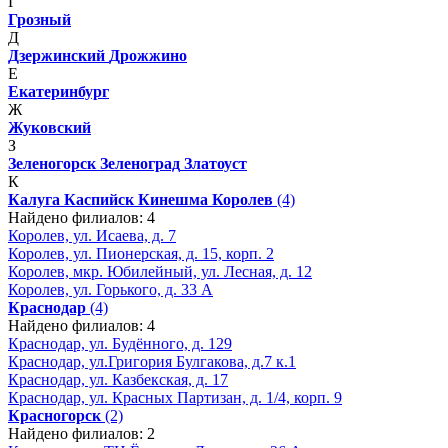
Г
Грозный
Д
Дзержинский
Дрожжино
Е
Екатеринбург
Ж
Жуковский
З
Зеленогорск
Зеленоград
Златоуст
К
Калуга
Каспийск
Кинешма
Королев
(4)
Найдено филиалов: 4
Королев, ул. Исаева, д. 7
Королев, ул. Пионерская, д. 15, корп. 2
Королев, мкр. Юбилейный, ул. Лесная, д. 12
Королев, ул. Горького, д. 33 А
Краснодар
(4)
Найдено филиалов: 4
Краснодар, ул. Будённого, д. 129
Краснодар, ул.Григория Булгакова, д.7 к.1
Краснодар, ул. Казбекская, д. 17
Краснодар, ул. Красных Партизан, д. 1/4, корп. 9
Красногорск
(2)
Найдено филиалов: 2