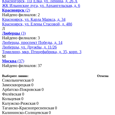
Красногорск, ТЦ Ёлка, ул. Ленина, д. 26 А
ЖК Ильинские луга, ул. Архангельская, д. 6
Красноярск
(2)
Найдено филиалов: 2
Красноярск, ул. Карла Маркса, д. 34
Красноярск, ул. Елены Стасовой, д. 48б
Л
Люберцы
(3)
Найдено филиалов: 3
Люберцы, проспект Победы, д. 14
Люберцы, ул. Дружбы, д. 11/26
Томилино, мкр. Птицефабрика, д. 35, корп. 3
М
Москва
(37)
Найдено филиалов: 37
Выберите линию:
Отмена
Сокольническая
0
Замоскворецкая
0
Арбатско-Покровская
0
Филёвская
0
Кольцевая
0
Калужско-Рижская
0
Таганско-Краснопресненская
0
Калининско-Солнцевская
0